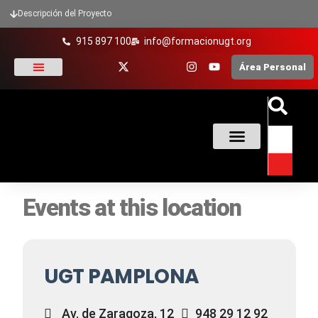
Descripción del Proyecto
915 897 100
info@formacionugt.org
Área Personal
La formación y UGT
Formación Sindical
Oferta Formativa
Enlaces De Interés
Events at this location
UGT PAMPLONA
Av. de Zaragoza, 12
948 29 12 92