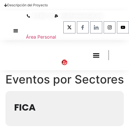
Descripción del Proyecto
915 897 100
info@formacionugt.org
Área Personal
La formación y UGT
Formación Sindical
Oferta Formativa
Enlaces de interés
Eventos por Sectores
FICA