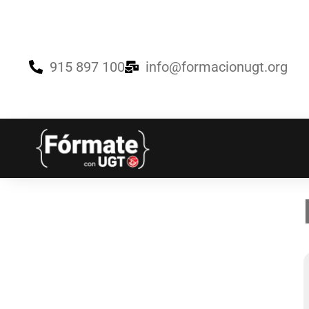
915 897 100
info@formacionugt.org