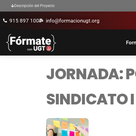
Descripción del Proyecto
915 897 100
info@formacionugt.org
Form
JORNADA: P
SINDICATO I