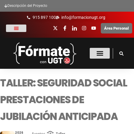
Descripción del Proyecto
915 897 100
info@formacionugt.org
Área Personal
La formación y UGT
Formación Sindical
Oferta Formativa
Enlaces De Interés
TALLER: SEGURIDAD SOCIAL
PRESTACIONES DE
JUBILACIÓN ANTICIPADA
2026
Eventos
Taller