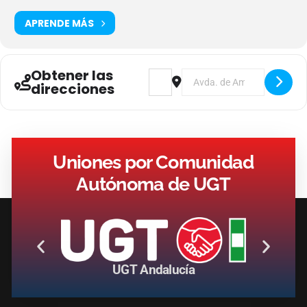
APRENDE MÁS
Obtener las
Address - Taller: Seguridad Social 
Destination Address - Taller
direcciones
Uniones por Comunidad
Autónoma de UGT
UGT Andalucía