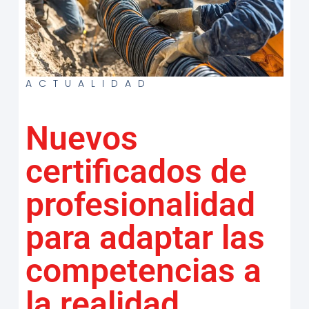
ACTUALIDAD
Nuevos
certificados de
profesionalidad
para adaptar las
competencias a
la realidad