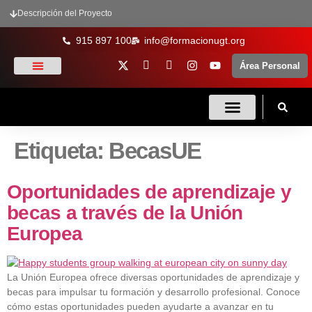
Descripción del Proyecto
915 897 100
info@formacionugt.org
Área Personal
La formación y UGT
Formación Sindical
Oferta Formativa
Enlaces De Interés
Etiqueta:
BecasUE
Oportunidades de aprendizaje y
becas a través de la Unión
Europea
La Unión Europea ofrece diversas oportunidades de aprendizaje y
becas para impulsar tu formación y desarrollo profesional. Conoce
cómo estas oportunidades pueden ayudarte a avanzar en tu