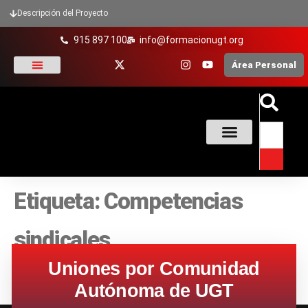
Descripción del Proyecto
915 897 100
info@formacionugt.org
Área Personal
La formación y UGT
Formación Sindical
Oferta Formativa
Enlaces De Interés
Etiqueta:
Competencias
sindicales
Uniones por Comunidad
Autónoma de UGT