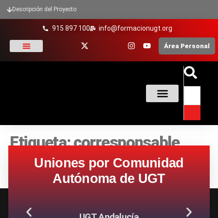
Descripción del Proyecto
915 897 100
info@formacionugt.org
Área Personal
La formación y UGT
Formación Sindical
Oferta Formativa
Enlaces De Interés
Etiqueta:
corresponsable
Uniones por Comunidad
Autónoma de UGT
UGT Andalucía