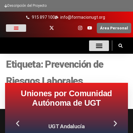
Descripción del Proyecto
915 897 100
info@formacionugt.org
Área Personal
La formación y UGT
Formación Sindical
Oferta Formativa
Enlaces De Interés
Etiqueta:
Prevención de
Riesgos Laborales
Uniones por Comunidad
Autónoma de UGT
UGT Andalucía