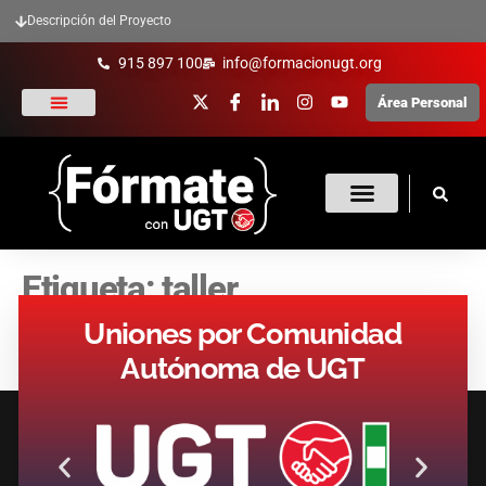
Descripción del Proyecto
915 897 100
info@formacionugt.org
Área Personal
La formación y UGT
Formación Sindical
Oferta Formativa
Enlaces De Interés
Etiqueta:
taller
Uniones por Comunidad
Autónoma de UGT