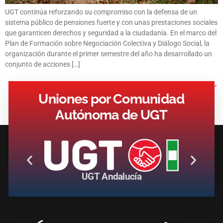
UGT continúa reforzando su compromiso con la defensa de un
sistema público de pensiones fuerte y con unas prestaciones sociales
que garanticen derechos y seguridad a la ciudadanía. En el marco del
Plan de Formación sobre Negociación Colectiva y Diálogo Social, la
organización durante el primer semestre del año ha desarrollado un
conjunto de acciones […]
Siguiente
→
Uniones por Comunidad
Autónoma de UGT
UGT Andalucía