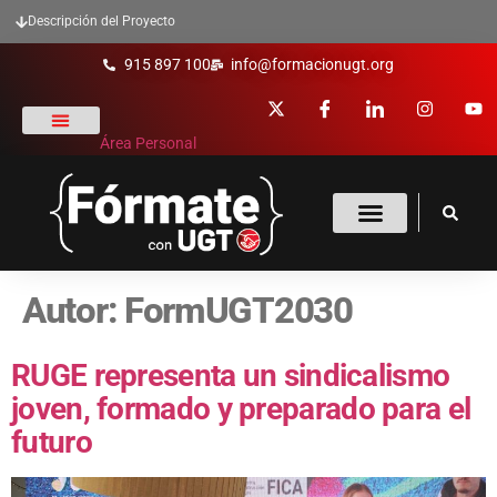
Descripción del Proyecto
915 897 100
info@formacionugt.org
Área Personal
La formación y UGT
Formación Sindical
Oferta Formativa
Enlaces De Interés
Autor:
FormUGT2030
RUGE representa un sindicalismo
joven, formado y preparado para el
futuro