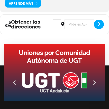
APRENDE MÁS
Obtener las
Address - Curso: RLPT: Funciones, 
Destination Address - Curso
direcciones
Uniones por Comunidad
Autónoma de UGT
UGT Andalucía