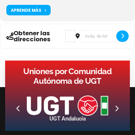
APRENDE MÁS
Obtener las
Address - Jornada: Nuevos Retos Pa
Destination Address - Jorna
direcciones
Uniones por Comunidad
Autónoma de UGT
UGT Andalucía