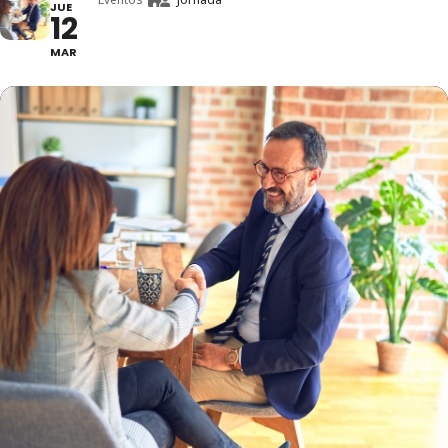
JUE
12
MAR