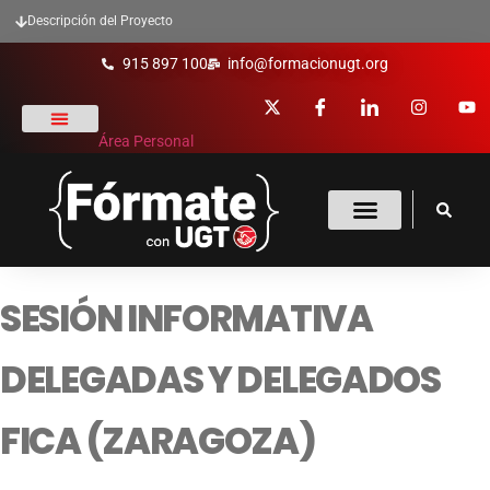
Descripción del Proyecto
915 897 100
info@formacionugt.org
Área Personal
La formación y UGT
Formación Sindical
Oferta Formativa
Enlaces De Interés
SESIÓN INFORMATIVA
DELEGADAS Y DELEGADOS
FICA (ZARAGOZA)