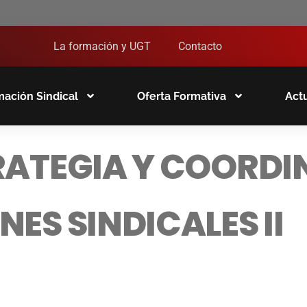
La formación y UGT
Contacto
ación Sindical
Oferta Formativa
Act
TRATEGIA Y COORDI
NES SINDICALES II